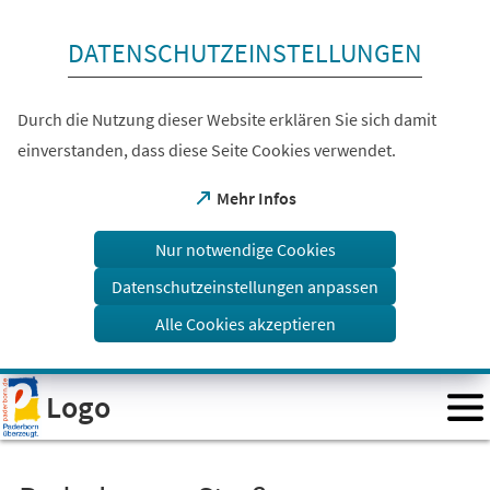
Inhalt anspringen
DATENSCHUTZEINSTELLUNGEN
Durch die Nutzung dieser Website erklären Sie sich damit
einverstanden, dass diese Seite Cookies verwendet.
(Öffnet
Mehr Infos
in
einem
Nur notwendige Cookies
neuen
Tab)
Datenschutzeinstellungen anpassen
Alle Cookies akzeptieren
Visuelle
Logo
Assistenzsoftware
öffnen.