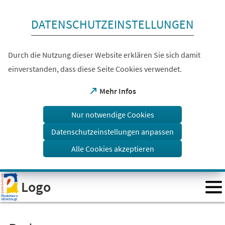
Inhalt anspringen
DATENSCHUTZEINSTELLUNGEN
Durch die Nutzung dieser Website erklären Sie sich damit
einverstanden, dass diese Seite Cookies verwendet.
(Öffnet
Mehr Infos
in
einem
Nur notwendige Cookies
neuen
Tab)
Datenschutzeinstellungen anpassen
Alle Cookies akzeptieren
Visuelle
Logo
Assistenzsoftware
öffnen.