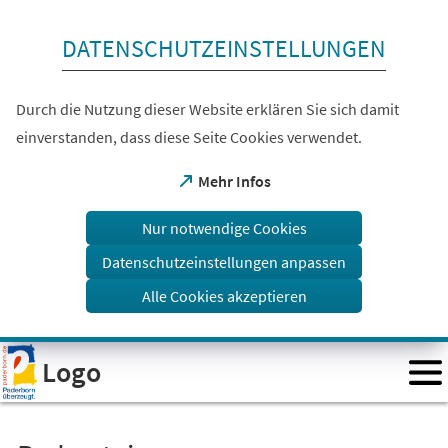
Inhalt anspringen
DATENSCHUTZEINSTELLUNGEN
Durch die Nutzung dieser Website erklären Sie sich damit
einverstanden, dass diese Seite Cookies verwendet.
(Öffnet
Mehr Infos
in
einem
Nur notwendige Cookies
neuen
Tab)
Datenschutzeinstellungen anpassen
Alle Cookies akzeptieren
Visuelle
Logo
Assistenzsoftware
öffnen.