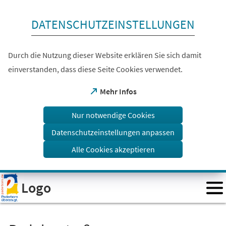
Inhalt anspringen
DATENSCHUTZEINSTELLUNGEN
Durch die Nutzung dieser Website erklären Sie sich damit
einverstanden, dass diese Seite Cookies verwendet.
(Öffnet
Mehr Infos
in
einem
Nur notwendige Cookies
neuen
Tab)
Datenschutzeinstellungen anpassen
Alle Cookies akzeptieren
Visuelle
Logo
Assistenzsoftware
öffnen.