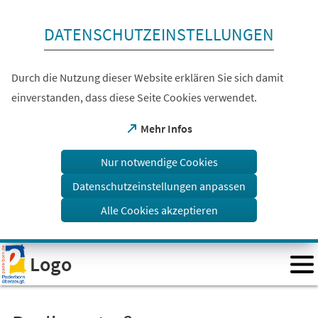
Inhalt anspringen
DATENSCHUTZEINSTELLUNGEN
Durch die Nutzung dieser Website erklären Sie sich damit
einverstanden, dass diese Seite Cookies verwendet.
(Öffnet
Mehr Infos
in
einem
Nur notwendige Cookies
neuen
Tab)
Datenschutzeinstellungen anpassen
Alle Cookies akzeptieren
Visuelle
Logo
Assistenzsoftware
öffnen.