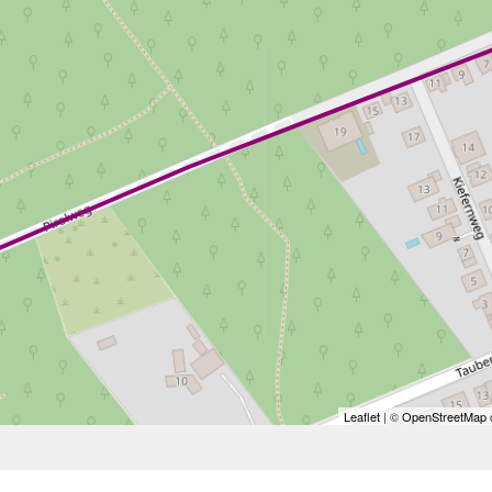
Leaflet
| ©
OpenStreetMap
c