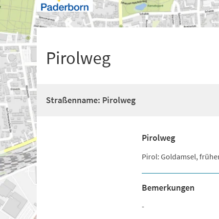
+
1
Pirolweg
Straßenname: Pirolweg
Pirolweg
Pirol: Goldamsel, frühe
Bemerkungen
-