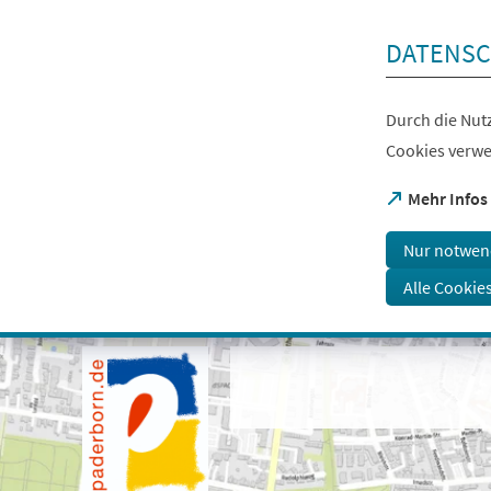
Inhalt anspringen
DATENSC
Durch die Nutz
Cookies verwe
(Öffnet
Mehr Infos
in
einem
Nur notwen
neuen
Tab)
Alle Cookie
Visuelle
Assistenzsoftware
öffnen.
Mit
der
Tastatur
erreichbar
über
ALT