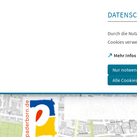
Inhalt anspringen
DATENSC
Durch die Nutz
Cookies verwe
(Öffnet
Mehr Infos
in
einem
Nur notwen
neuen
Tab)
Alle Cookie
Visuelle
Assistenzsoftware
öffnen.
Mit
der
Tastatur
erreichbar
über
ALT