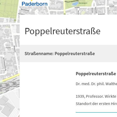
+
1
Poppelreuterstraße
Straßenname: Poppelreuterstraße
Poppelreuterstraße
Dr. med. Dr. phil. Walt
1939, Professor. Wirkt
Standort der ersten Hi