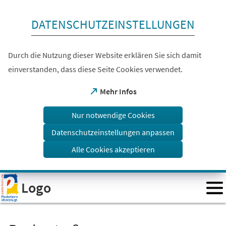
Inhalt anspringen
DATENSCHUTZEINSTELLUNGEN
Durch die Nutzung dieser Website erklären Sie sich damit
einverstanden, dass diese Seite Cookies verwendet.
(Öffnet
Mehr Infos
in
einem
Nur notwendige Cookies
neuen
Tab)
Datenschutzeinstellungen anpassen
Alle Cookies akzeptieren
Visuelle
Logo
Assistenzsoftware
öffnen.