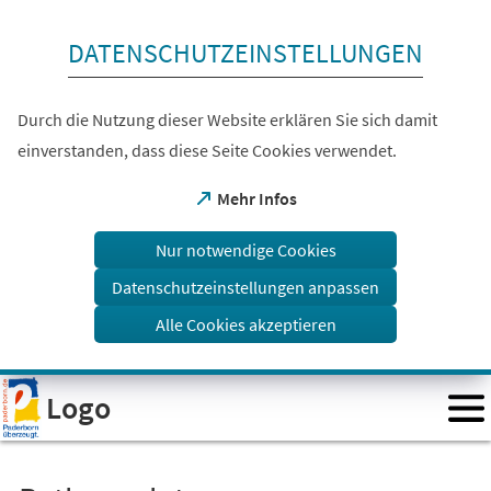
Inhalt anspringen
DATENSCHUTZEINSTELLUNGEN
Durch die Nutzung dieser Website erklären Sie sich damit
einverstanden, dass diese Seite Cookies verwendet.
(Öffnet
Mehr Infos
in
einem
Nur notwendige Cookies
neuen
Tab)
Datenschutzeinstellungen anpassen
Alle Cookies akzeptieren
Visuelle
Logo
Assistenzsoftware
öffnen.