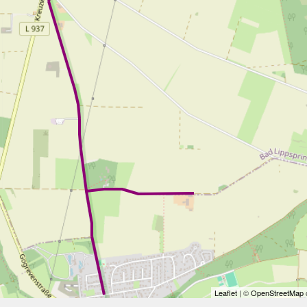
Leaflet
| ©
OpenStreetMap
c