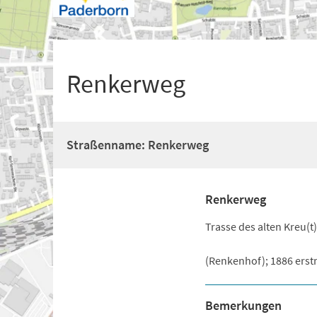
+
1
Renkerweg
Straßenname: Renkerweg
Renkerweg
Trasse des alten Kreu(
(Renkenhof); 1886 erst
Bemerkungen