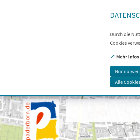
Inhalt anspringen
DATENSC
Durch die Nutz
Cookies verwe
(Öffnet
Mehr Infos
in
einem
Nur notwen
neuen
Tab)
Alle Cookie
Visuelle
Assistenzsoftware
öffnen.
Mit
der
Tastatur
erreichbar
über
ALT