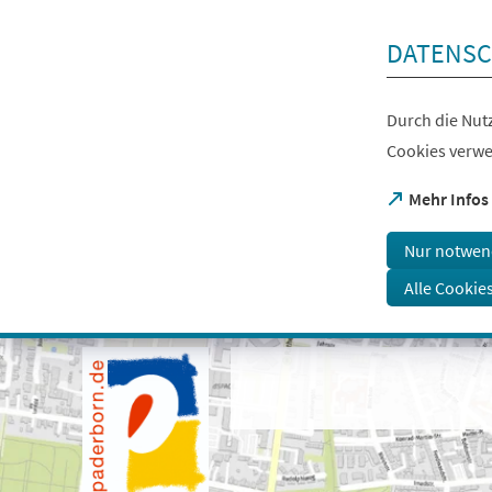
Inhalt anspringen
DATENSC
Durch die Nutz
Cookies verwe
(Öffnet
Mehr Infos
in
einem
Nur notwen
neuen
Tab)
Alle Cookie
Visuelle
Assistenzsoftware
öffnen.
Mit
der
Tastatur
erreichbar
über
ALT