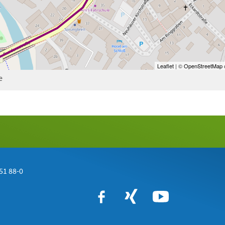
Leaflet
| ©
OpenStreetMap
c
e
51 88-0