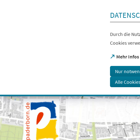
Inhalt anspringen
DATENSC
Durch die Nutz
Cookies verwe
(Öffnet
Mehr Infos
in
einem
Nur notwen
neuen
Tab)
Alle Cookie
Visuelle
Assistenzsoftware
öffnen.
Mit
der
Tastatur
erreichbar
über
ALT