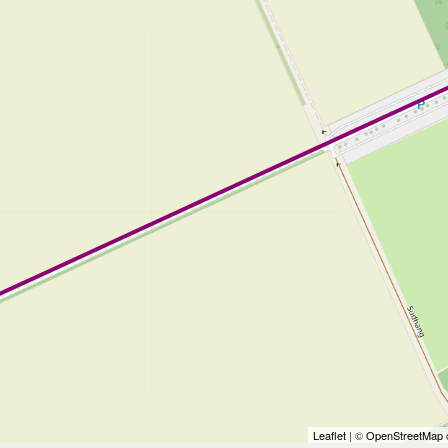
Leaflet
| ©
OpenStreetMap
c