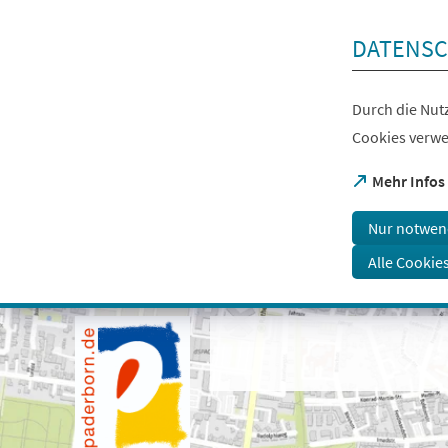
Inhalt anspringen
DATENSC
Durch die Nutz
Cookies verwe
(Öffnet
Mehr Infos
in
einem
Nur notwen
neuen
Tab)
Alle Cookie
Visuelle
Assistenzsoftware
öffnen.
Mit
der
Tastatur
erreichbar
über
ALT