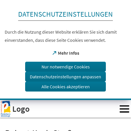
Inhalt anspringen
DATENSCHUTZEINSTELLUNGEN
Durch die Nutzung dieser Website erklären Sie sich damit
einverstanden, dass diese Seite Cookies verwendet.
(Öffnet
Mehr Infos
in
einem
Nur notwendige Cookies
neuen
Tab)
Datenschutzeinstellungen anpassen
Alle Cookies akzeptieren
Visuelle
Logo
Assistenzsoftware
öffnen.