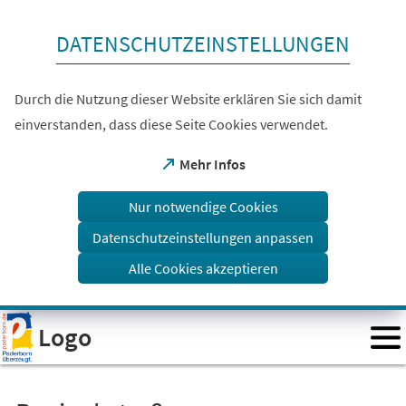
Inhalt anspringen
DATENSCHUTZEINSTELLUNGEN
Durch die Nutzung dieser Website erklären Sie sich damit
einverstanden, dass diese Seite Cookies verwendet.
(Öffnet
Mehr Infos
in
einem
Nur notwendige Cookies
neuen
Tab)
Datenschutzeinstellungen anpassen
Alle Cookies akzeptieren
Visuelle
Logo
Assistenzsoftware
öffnen.