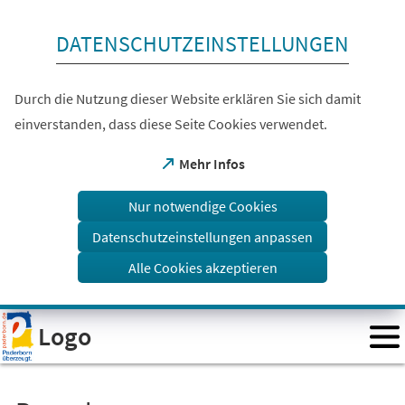
Inhalt anspringen
DATENSCHUTZEINSTELLUNGEN
Durch die Nutzung dieser Website erklären Sie sich damit
einverstanden, dass diese Seite Cookies verwendet.
(Öffnet
Mehr Infos
in
einem
Nur notwendige Cookies
neuen
Tab)
Datenschutzeinstellungen anpassen
Alle Cookies akzeptieren
Visuelle
Logo
Assistenzsoftware
öffnen.