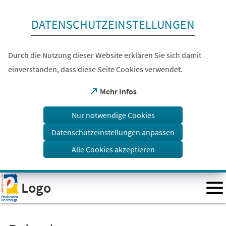
Inhalt anspringen
DATENSCHUTZEINSTELLUNGEN
Durch die Nutzung dieser Website erklären Sie sich damit
einverstanden, dass diese Seite Cookies verwendet.
(Öffnet
Mehr Infos
in
einem
Nur notwendige Cookies
neuen
Tab)
Datenschutzeinstellungen anpassen
Alle Cookies akzeptieren
Visuelle
Logo
Assistenzsoftware
öffnen.