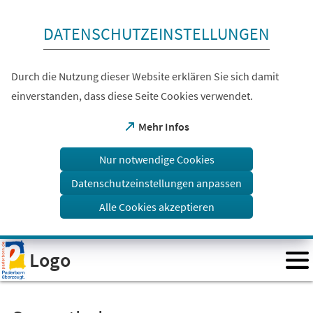
Inhalt anspringen
DATENSCHUTZEINSTELLUNGEN
Durch die Nutzung dieser Website erklären Sie sich damit
einverstanden, dass diese Seite Cookies verwendet.
(Öffnet
Mehr Infos
in
einem
Nur notwendige Cookies
neuen
Tab)
Datenschutzeinstellungen anpassen
Alle Cookies akzeptieren
Visuelle
Logo
Assistenzsoftware
öffnen.