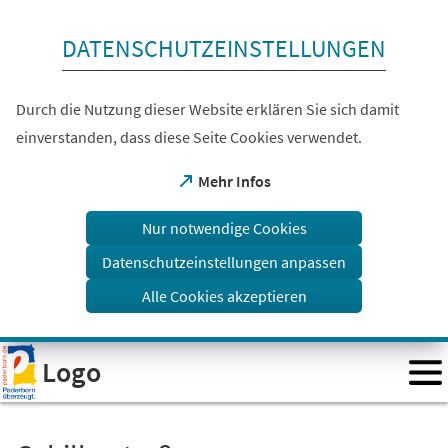
Inhalt anspringen
DATENSCHUTZEINSTELLUNGEN
Durch die Nutzung dieser Website erklären Sie sich damit
einverstanden, dass diese Seite Cookies verwendet.
(Öffnet
Mehr Infos
in
einem
Nur notwendige Cookies
neuen
Tab)
Datenschutzeinstellungen anpassen
Alle Cookies akzeptieren
Visuelle
Logo
Assistenzsoftware
öffnen.