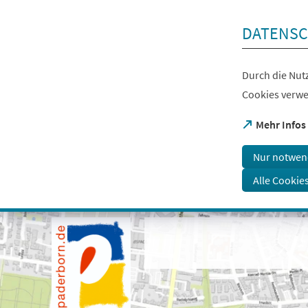
Inhalt anspringen
DATENSC
Durch die Nutz
Cookies verwe
(Öffnet
Mehr Infos
in
einem
Nur notwen
neuen
Tab)
Alle Cookie
Visuelle
Assistenzsoftware
öffnen.
Mit
der
Tastatur
erreichbar
über
ALT