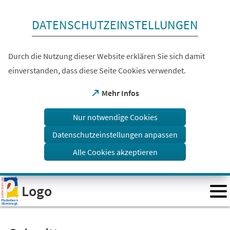
Inhalt anspringen
DATENSCHUTZEINSTELLUNGEN
Durch die Nutzung dieser Website erklären Sie sich damit
einverstanden, dass diese Seite Cookies verwendet.
(Öffnet
Mehr Infos
in
einem
Nur notwendige Cookies
neuen
Tab)
Datenschutzeinstellungen anpassen
Alle Cookies akzeptieren
Visuelle
Logo
Assistenzsoftware
öffnen.