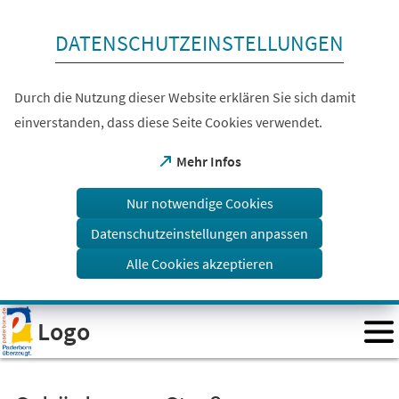
Inhalt anspringen
DATENSCHUTZEINSTELLUNGEN
Durch die Nutzung dieser Website erklären Sie sich damit
einverstanden, dass diese Seite Cookies verwendet.
(Öffnet
Mehr Infos
in
einem
Nur notwendige Cookies
neuen
Tab)
Datenschutzeinstellungen anpassen
Alle Cookies akzeptieren
Visuelle
Logo
Assistenzsoftware
öffnen.