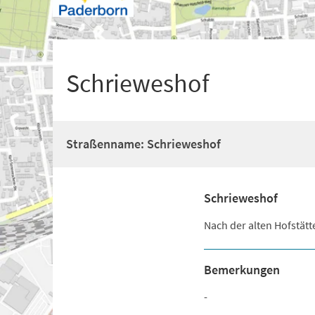
+
1
Schrieweshof
Straßenname: Schrieweshof
Schrieweshof
Nach der alten Hofstät
Bemerkungen
-