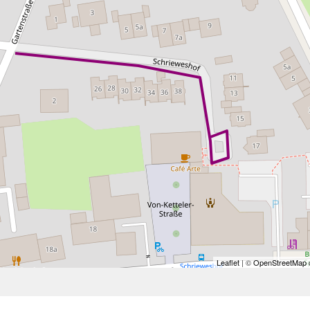
Leaflet
| ©
OpenStreetMap
c