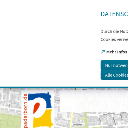
Inhalt anspringen
DATENSC
Durch die Nutz
Cookies verwe
(Öffnet
Mehr Infos
in
einem
Nur notwen
neuen
Tab)
Alle Cookie
Visuelle
Assistenzsoftware
öffnen.
Mit
der
Tastatur
erreichbar
über
ALT