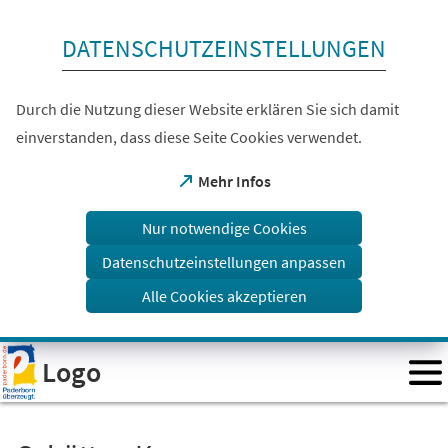
Inhalt anspringen
DATENSCHUTZEINSTELLUNGEN
Durch die Nutzung dieser Website erklären Sie sich damit
einverstanden, dass diese Seite Cookies verwendet.
(Öffnet
Mehr Infos
in
einem
Nur notwendige Cookies
neuen
Tab)
Datenschutzeinstellungen anpassen
Alle Cookies akzeptieren
Visuelle
Logo
Assistenzsoftware
öffnen.