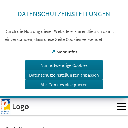
Inhalt anspringen
DATENSCHUTZEINSTELLUNGEN
Durch die Nutzung dieser Website erklären Sie sich damit
einverstanden, dass diese Seite Cookies verwendet.
(Öffnet
Mehr Infos
in
einem
Nur notwendige Cookies
neuen
Tab)
Datenschutzeinstellungen anpassen
Alle Cookies akzeptieren
Visuelle
Logo
Assistenzsoftware
öffnen.