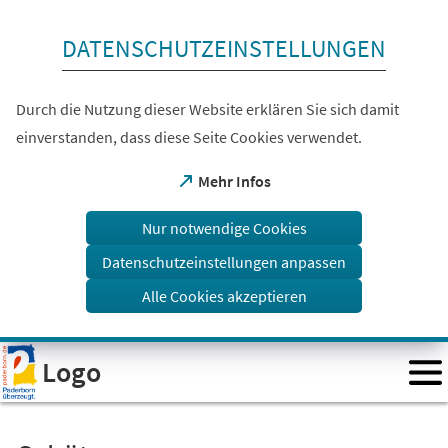
Inhalt anspringen
DATENSCHUTZEINSTELLUNGEN
Durch die Nutzung dieser Website erklären Sie sich damit
einverstanden, dass diese Seite Cookies verwendet.
(Öffnet
Mehr Infos
in
einem
Nur notwendige Cookies
neuen
Tab)
Datenschutzeinstellungen anpassen
Alle Cookies akzeptieren
Visuelle
Logo
Assistenzsoftware
öffnen.