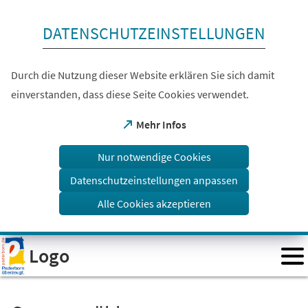
Inhalt anspringen
DATENSCHUTZEINSTELLUNGEN
Durch die Nutzung dieser Website erklären Sie sich damit
einverstanden, dass diese Seite Cookies verwendet.
(Öffnet
Mehr Infos
in
einem
Nur notwendige Cookies
neuen
Tab)
Datenschutzeinstellungen anpassen
Alle Cookies akzeptieren
Visuelle
Logo
Assistenzsoftware
öffnen.