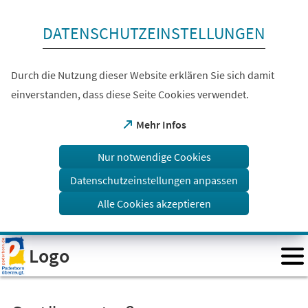
Inhalt anspringen
DATENSCHUTZEINSTELLUNGEN
Durch die Nutzung dieser Website erklären Sie sich damit
einverstanden, dass diese Seite Cookies verwendet.
(Öffnet
Mehr Infos
in
einem
Nur notwendige Cookies
neuen
Tab)
Datenschutzeinstellungen anpassen
Alle Cookies akzeptieren
Visuelle
Logo
Assistenzsoftware
öffnen.