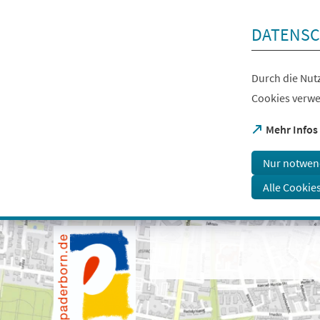
Inhalt anspringen
DATENSC
Durch die Nutz
Cookies verwe
(Öffnet
Mehr Infos
in
einem
Nur notwen
neuen
Tab)
Alle Cookie
Visuelle
Assistenzsoftware
öffnen.
Mit
der
Tastatur
erreichbar
über
ALT