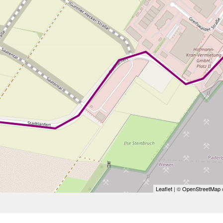
Leaflet
| ©
OpenStreetMap
c