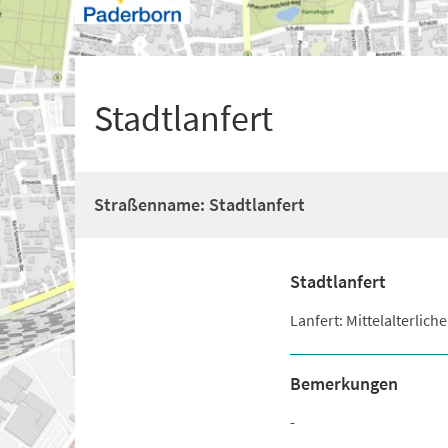
+
1
Stadtlanfert
Straßenname: Stadtlanfert
Stadtlanfert
Lanfert: Mittelalterli
Bemerkungen
-