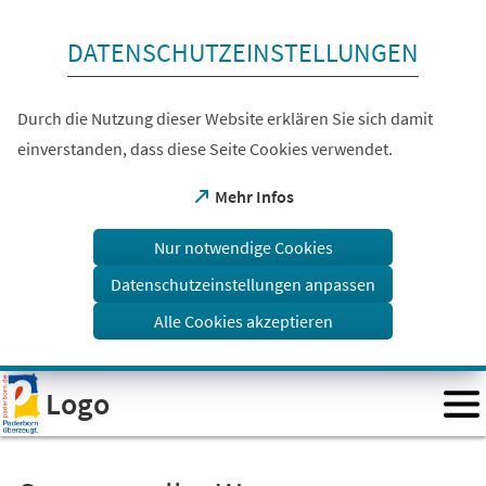
Inhalt anspringen
DATENSCHUTZEINSTELLUNGEN
Durch die Nutzung dieser Website erklären Sie sich damit
einverstanden, dass diese Seite Cookies verwendet.
(Öffnet
Mehr Infos
in
einem
Nur notwendige Cookies
neuen
Tab)
Datenschutzeinstellungen anpassen
Alle Cookies akzeptieren
Visuelle
Logo
Assistenzsoftware
öffnen.