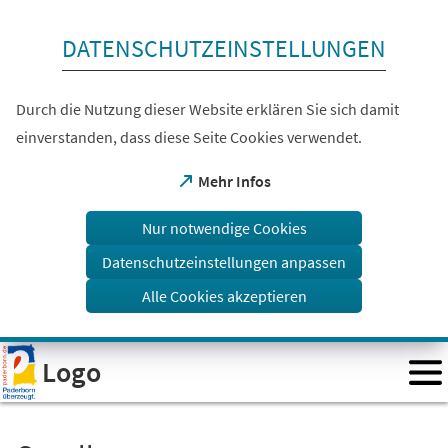
Inhalt anspringen
DATENSCHUTZEINSTELLUNGEN
Durch die Nutzung dieser Website erklären Sie sich damit
einverstanden, dass diese Seite Cookies verwendet.
(Öffnet
Mehr Infos
in
einem
Nur notwendige Cookies
neuen
Tab)
Datenschutzeinstellungen anpassen
Alle Cookies akzeptieren
Visuelle
Logo
Assistenzsoftware
öffnen.