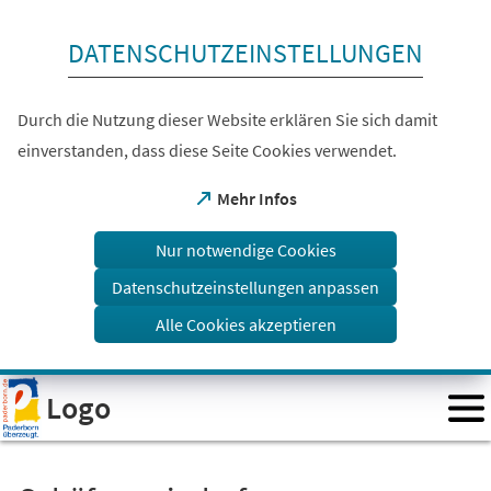
Inhalt anspringen
DATENSCHUTZEINSTELLUNGEN
Durch die Nutzung dieser Website erklären Sie sich damit
einverstanden, dass diese Seite Cookies verwendet.
(Öffnet
Mehr Infos
in
einem
Nur notwendige Cookies
neuen
Tab)
Datenschutzeinstellungen anpassen
Alle Cookies akzeptieren
Visuelle
Logo
Assistenzsoftware
öffnen.