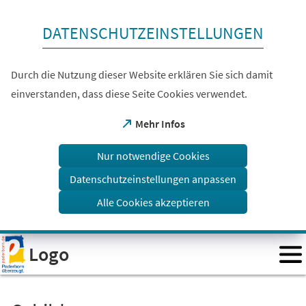
Inhalt anspringen
DATENSCHUTZEINSTELLUNGEN
Durch die Nutzung dieser Website erklären Sie sich damit
einverstanden, dass diese Seite Cookies verwendet.
(Öffnet
Mehr Infos
in
einem
Nur notwendige Cookies
neuen
Tab)
Datenschutzeinstellungen anpassen
Alle Cookies akzeptieren
Visuelle
Logo
Assistenzsoftware
öffnen.