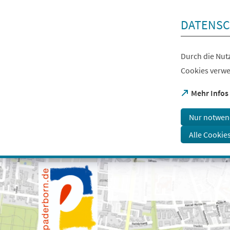
Inhalt anspringen
DATENSC
Durch die Nutz
Cookies verwe
(Öffnet
Mehr Infos
in
einem
Nur notwen
neuen
Tab)
Alle Cookie
Visuelle
Assistenzsoftware
öffnen.
Mit
der
Tastatur
erreichbar
über
ALT