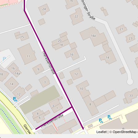
Leaflet
| ©
OpenStreetMap
c