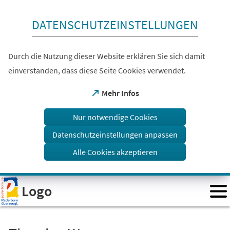
Inhalt anspringen
DATENSCHUTZEINSTELLUNGEN
Durch die Nutzung dieser Website erklären Sie sich damit
einverstanden, dass diese Seite Cookies verwendet.
(Öffnet
Mehr Infos
in
einem
Nur notwendige Cookies
neuen
Tab)
Datenschutzeinstellungen anpassen
Alle Cookies akzeptieren
Visuelle
Logo
Assistenzsoftware
öffnen.