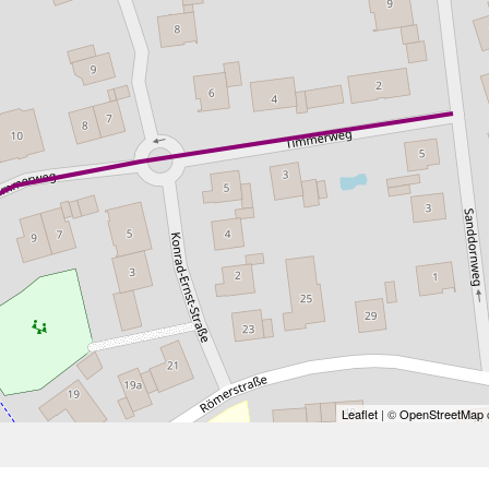
Leaflet
| ©
OpenStreetMap
c