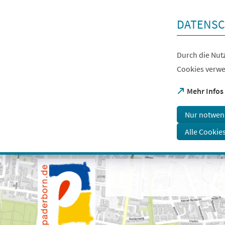
Inhalt anspringen
DATENSC
Durch die Nutz
Cookies verwe
(Öffnet
Mehr Infos
in
einem
Nur notwen
neuen
Tab)
Alle Cookie
Visuelle
Assistenzsoftware
öffnen.
Mit
der
Tastatur
erreichbar
über
ALT