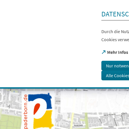
Inhalt anspringen
DATENSC
Durch die Nutz
Cookies verwe
(Öffnet
Mehr Infos
in
einem
Nur notwen
neuen
Tab)
Alle Cookie
Visuelle
Assistenzsoftware
öffnen.
Mit
der
Tastatur
erreichbar
über
ALT