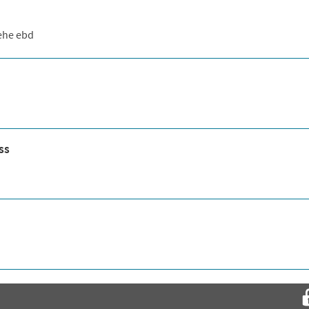
iehe ebd
ss