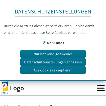
Inhalt anspringen
DATENSCHUTZEINSTELLUNGEN
Durch die Nutzung dieser Website erklären Sie sich damit
einverstanden, dass diese Seite Cookies verwendet.
(Öffnet
Mehr Infos
in
einem
Nur notwendige Cookies
neuen
Tab)
Datenschutzeinstellungen anpassen
Alle Cookies akzeptieren
Visuelle
Logo
Assistenzsoftware
öffnen.