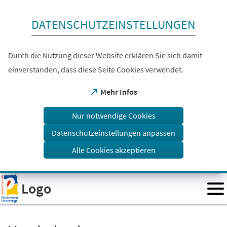
Inhalt anspringen
DATENSCHUTZEINSTELLUNGEN
Durch die Nutzung dieser Website erklären Sie sich damit
einverstanden, dass diese Seite Cookies verwendet.
(Öffnet
Mehr Infos
in
einem
Nur notwendige Cookies
neuen
Tab)
Datenschutzeinstellungen anpassen
Alle Cookies akzeptieren
Visuelle
Logo
Assistenzsoftware
öffnen.