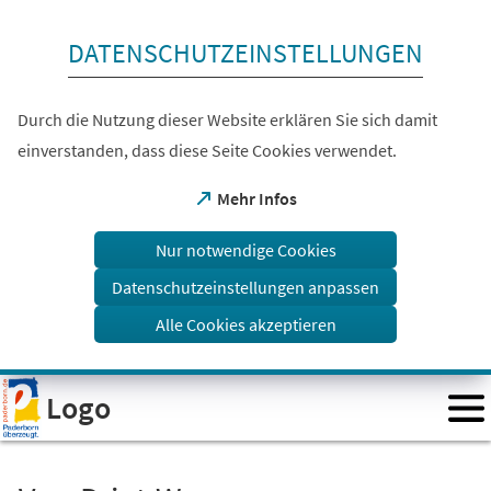
Inhalt anspringen
DATENSCHUTZEINSTELLUNGEN
Durch die Nutzung dieser Website erklären Sie sich damit
einverstanden, dass diese Seite Cookies verwendet.
(Öffnet
Mehr Infos
in
einem
Nur notwendige Cookies
neuen
Tab)
Datenschutzeinstellungen anpassen
Alle Cookies akzeptieren
Visuelle
Logo
Assistenzsoftware
öffnen.