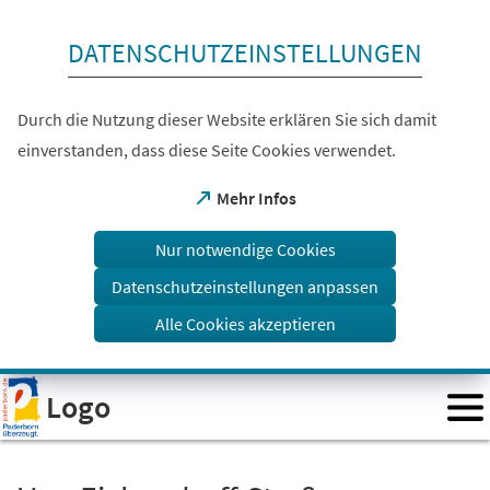
Inhalt anspringen
DATENSCHUTZEINSTELLUNGEN
Durch die Nutzung dieser Website erklären Sie sich damit
einverstanden, dass diese Seite Cookies verwendet.
(Öffnet
Mehr Infos
in
einem
Nur notwendige Cookies
neuen
Tab)
Datenschutzeinstellungen anpassen
Alle Cookies akzeptieren
Visuelle
Logo
Assistenzsoftware
öffnen.