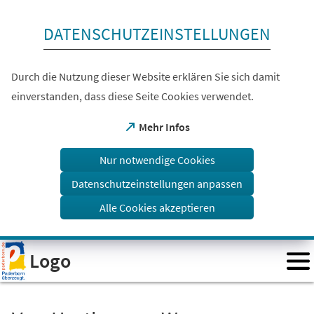
Inhalt anspringen
DATENSCHUTZEINSTELLUNGEN
Durch die Nutzung dieser Website erklären Sie sich damit
einverstanden, dass diese Seite Cookies verwendet.
(Öffnet
Mehr Infos
in
einem
Nur notwendige Cookies
neuen
Tab)
Datenschutzeinstellungen anpassen
Alle Cookies akzeptieren
Visuelle
Logo
Assistenzsoftware
öffnen.