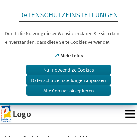
Inhalt anspringen
DATENSCHUTZEINSTELLUNGEN
Durch die Nutzung dieser Website erklären Sie sich damit
einverstanden, dass diese Seite Cookies verwendet.
(Öffnet
Mehr Infos
in
einem
Nur notwendige Cookies
neuen
Tab)
Datenschutzeinstellungen anpassen
Alle Cookies akzeptieren
Visuelle
Logo
Assistenzsoftware
öffnen.