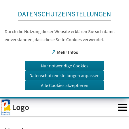
Inhalt anspringen
DATENSCHUTZEINSTELLUNGEN
Durch die Nutzung dieser Website erklären Sie sich damit
einverstanden, dass diese Seite Cookies verwendet.
(Öffnet
Mehr Infos
in
einem
Nur notwendige Cookies
neuen
Tab)
Datenschutzeinstellungen anpassen
Alle Cookies akzeptieren
Visuelle
Logo
Assistenzsoftware
öffnen.