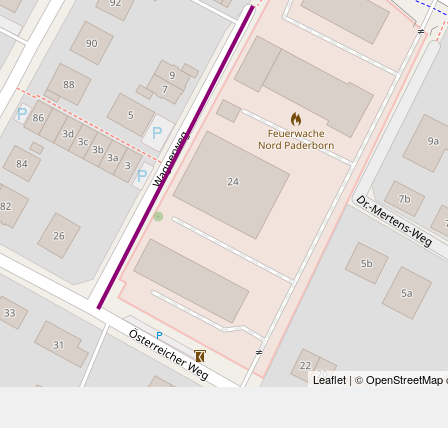
Leaflet
| ©
OpenStreetMap
c