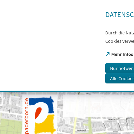
Inhalt anspringen
DATENSC
Durch die Nutz
Cookies verwe
(Öffnet
Mehr Infos
in
einem
Nur notwen
neuen
Tab)
Alle Cookie
Visuelle
Assistenzsoftware
öffnen.
Mit
der
Tastatur
erreichbar
über
ALT