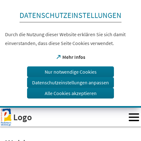
Inhalt anspringen
DATENSCHUTZEINSTELLUNGEN
Durch die Nutzung dieser Website erklären Sie sich damit
einverstanden, dass diese Seite Cookies verwendet.
(Öffnet
Mehr Infos
in
einem
Nur notwendige Cookies
neuen
Tab)
Datenschutzeinstellungen anpassen
Alle Cookies akzeptieren
Visuelle
Logo
Assistenzsoftware
öffnen.