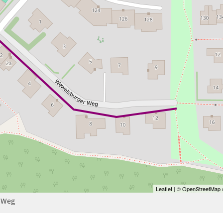
Leaflet
| ©
OpenStreetMap
c
 Weg