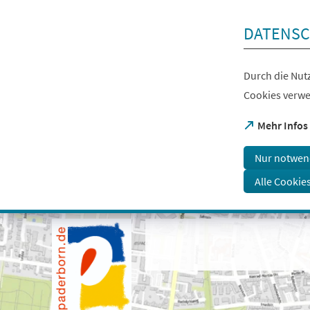
Inhalt anspringen
DATENSC
Durch die Nutz
Cookies verwe
(Öffnet
Mehr Infos
in
einem
Nur notwen
neuen
Tab)
Alle Cookie
Visuelle
Assistenzsoftware
öffnen.
Mit
der
Tastatur
erreichbar
über
ALT