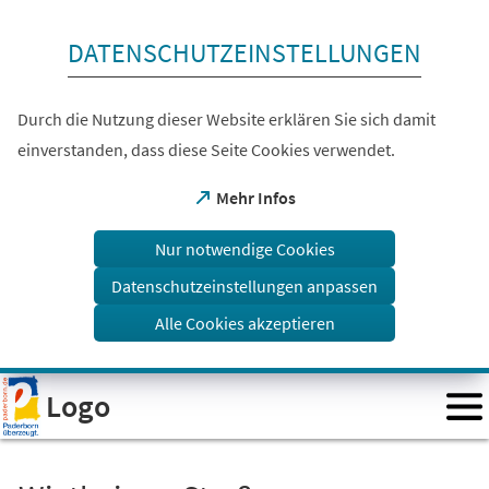
Inhalt anspringen
DATENSCHUTZEINSTELLUNGEN
Durch die Nutzung dieser Website erklären Sie sich damit
einverstanden, dass diese Seite Cookies verwendet.
(Öffnet
Mehr Infos
in
einem
Nur notwendige Cookies
neuen
Tab)
Datenschutzeinstellungen anpassen
Alle Cookies akzeptieren
Visuelle
Logo
Assistenzsoftware
öffnen.