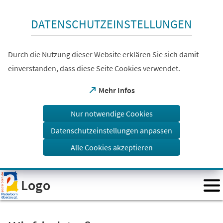
Inhalt anspringen
DATENSCHUTZEINSTELLUNGEN
Durch die Nutzung dieser Website erklären Sie sich damit
einverstanden, dass diese Seite Cookies verwendet.
(Öffnet
Mehr Infos
in
einem
Nur notwendige Cookies
neuen
Tab)
Datenschutzeinstellungen anpassen
Alle Cookies akzeptieren
Visuelle
Logo
Assistenzsoftware
öffnen.