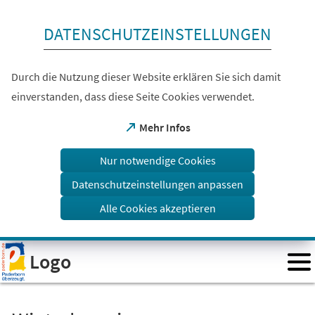
Inhalt anspringen
DATENSCHUTZEINSTELLUNGEN
Durch die Nutzung dieser Website erklären Sie sich damit
einverstanden, dass diese Seite Cookies verwendet.
(Öffnet
Mehr Infos
in
einem
Nur notwendige Cookies
neuen
Tab)
Datenschutzeinstellungen anpassen
Alle Cookies akzeptieren
Visuelle
Logo
Assistenzsoftware
öffnen.